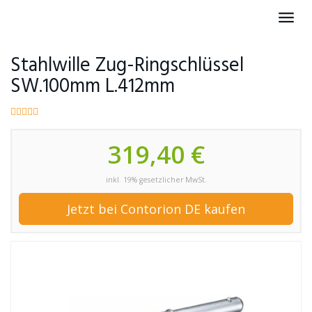
Skip
Toggl
to
navig
main
content
Stahlwille Zug-Ringschlüssel
SW.100mm L.412mm
319,40 €
inkl. 19% gesetzlicher MwSt.
Jetzt bei Contorion DE kaufen