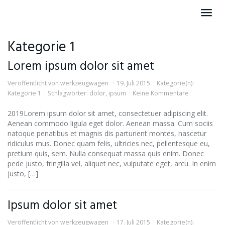
Skip
Toggl
to
navig
main
content
Kategorie 1
Lorem ipsum dolor sit amet
Veröffentlicht von
werkzeugwagen
19. Juli 2015
Kategorie(n):
Kategorie 1
Schlagwörter:
dolor
,
ipsum
Keine Kommentare
2019Lorem ipsum dolor sit amet, consectetuer adipiscing elit.
Aenean commodo ligula eget dolor. Aenean massa. Cum sociis
natoque penatibus et magnis dis parturient montes, nascetur
ridiculus mus. Donec quam felis, ultricies nec, pellentesque eu,
pretium quis, sem. Nulla consequat massa quis enim. Donec
pede justo, fringilla vel, aliquet nec, vulputate eget, arcu. In enim
justo, […]
Ipsum dolor sit amet
Veröffentlicht von
werkzeugwagen
17. Juli 2015
Kategorie(n):