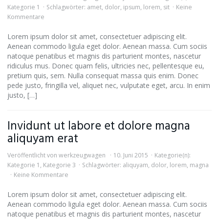
Kategorie 1
Schlagwörter:
amet
,
dolor
,
ipsum
,
lorem
,
sit
Keine
Kommentare
Lorem ipsum dolor sit amet, consectetuer adipiscing elit.
Aenean commodo ligula eget dolor. Aenean massa. Cum sociis
natoque penatibus et magnis dis parturient montes, nascetur
ridiculus mus. Donec quam felis, ultricies nec, pellentesque eu,
pretium quis, sem. Nulla consequat massa quis enim. Donec
pede justo, fringilla vel, aliquet nec, vulputate eget, arcu. In enim
justo, […]
Invidunt ut labore et dolore magna
aliquyam erat
Veröffentlicht von
werkzeugwagen
10. Juni 2015
Kategorie(n):
Kategorie 1
,
Kategorie 3
Schlagwörter:
aliquyam
,
dolor
,
lorem
,
magna
Keine Kommentare
Lorem ipsum dolor sit amet, consectetuer adipiscing elit.
Aenean commodo ligula eget dolor. Aenean massa. Cum sociis
natoque penatibus et magnis dis parturient montes, nascetur