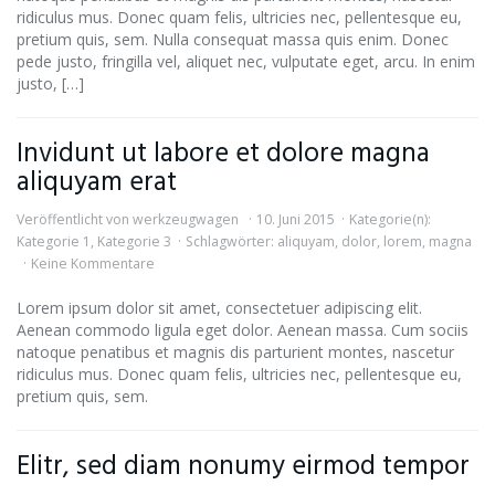
ridiculus mus. Donec quam felis, ultricies nec, pellentesque eu,
pretium quis, sem. Nulla consequat massa quis enim. Donec
pede justo, fringilla vel, aliquet nec, vulputate eget, arcu. In enim
justo, […]
Invidunt ut labore et dolore magna
aliquyam erat
Veröffentlicht von
werkzeugwagen
10. Juni 2015
Kategorie(n):
Kategorie 1
,
Kategorie 3
Schlagwörter:
aliquyam
,
dolor
,
lorem
,
magna
Keine Kommentare
Lorem ipsum dolor sit amet, consectetuer adipiscing elit.
Aenean commodo ligula eget dolor. Aenean massa. Cum sociis
natoque penatibus et magnis dis parturient montes, nascetur
ridiculus mus. Donec quam felis, ultricies nec, pellentesque eu,
pretium quis, sem.
Elitr, sed diam nonumy eirmod tempor