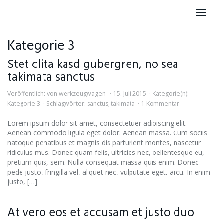
Skip
Toggl
to
navig
main
content
Kategorie 3
Stet clita kasd gubergren, no sea
takimata sanctus
Veröffentlicht von
werkzeugwagen
15. Juli 2015
Kategorie(n):
Kategorie 3
Schlagwörter:
sanctus
,
takimata
1 Kommentar
Lorem ipsum dolor sit amet, consectetuer adipiscing elit.
Aenean commodo ligula eget dolor. Aenean massa. Cum sociis
natoque penatibus et magnis dis parturient montes, nascetur
ridiculus mus. Donec quam felis, ultricies nec, pellentesque eu,
pretium quis, sem. Nulla consequat massa quis enim. Donec
pede justo, fringilla vel, aliquet nec, vulputate eget, arcu. In enim
justo, […]
At vero eos et accusam et justo duo