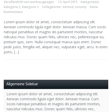
Veröffentlicht von
werkzeugwagen
13. April 2015
Kategorie(n):
Kategorie 2
,
Kategorie 3
Schlagwörter:
eirmod
,
nonumy
Keine
Kommentare
Lorem ipsum dolor sit amet, consectetuer adipiscing elit.
Aenean commodo ligula eget dolor. Aenean massa. Cum sociis
natoque penatibus et magnis dis parturient montes, nascetur
ridiculus mus. Donec quam felis, ultricies nec, pellentesque eu,
pretium quis, sem. Nulla consequat massa quis enim. Donec
pede justo, fringilla vel, aliquet nec, vulputate eget, arcu. In enim
justo, […]
Allgemeine Sidebar
Lorem ipsum dolor sit amet, consectetuer adipiscing elit.
Aenean commodo ligula eget dolor. Aenean massa. Cum
sociis natoque penatibus et magnis dis parturient montes,
nascetur ridiculus mus. Donec quam felis, ultricies nec,