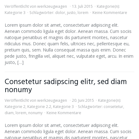
Veröffentlicht von
werkzeugwagen
13. Juli 2015
Kategorie(n):
Kategorie 3
Schlagwörter:
dolor
,
justo
,
lorem
Keine Kommentare
Lorem ipsum dolor sit amet, consectetuer adipiscing elit.
Aenean commodo ligula eget dolor. Aenean massa. Cum sociis
natoque penatibus et magnis dis parturient montes, nascetur
ridiculus mus. Donec quam felis, ultricies nec, pellentesque eu,
pretium quis, sem. Nulla consequat massa quis enim. Donec
pede justo, fringilla vel, aliquet nec, vulputate eget, arcu. In enim
justo, […]
Consetetur sadipscing elitr, sed diam
nonumy
Veröffentlicht von
werkzeugwagen
20. Juni 2015
Kategorie(n):
Kategorie 2
,
Kategorie 2.2
,
Kategorie 3
Schlagwörter:
consetetur
,
diam
,
lorem
,
nonumy
Keine Kommentare
Lorem ipsum dolor sit amet, consectetuer adipiscing elit.
Aenean commodo ligula eget dolor. Aenean massa. Cum sociis
natoque penatibus et magnis dis parturient montes, nascetur